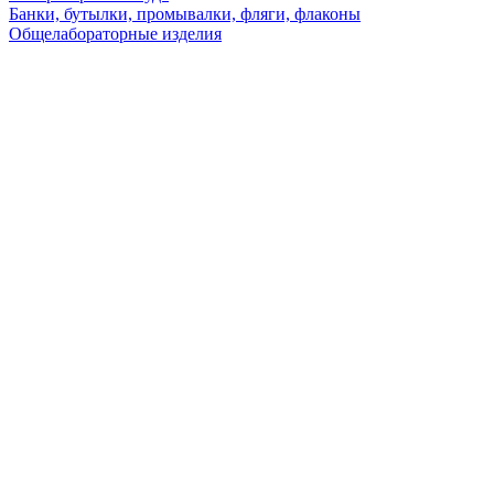
Банки, бутылки, промывалки, фляги, флаконы
Общелабораторные изделия