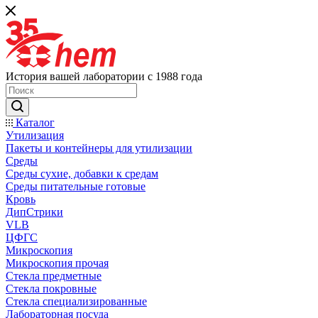
История вашей лаборатории с 1988 года
Каталог
Утилизация
Пакеты и контейнеры для утилизации
Среды
Среды сухие, добавки к средам
Среды питательные готовые
Кровь
ДипСтрики
VLB
ЦФГС
Микроскопия
Микроскопия прочая
Стекла предметные
Стекла покровные
Стекла специализированные
Лабораторная посуда