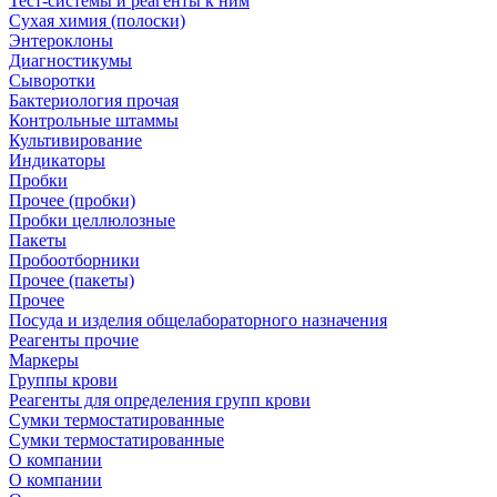
Тест-системы и реагенты к ним
Сухая химия (полоски)
Энтероклоны
Диагностикумы
Сыворотки
Бактериология прочая
Контрольные штаммы
Культивирование
Индикаторы
Пробки
Прочее (пробки)
Пробки целлюлозные
Пакеты
Пробоотборники
Прочее (пакеты)
Прочее
Посуда и изделия общелабораторного назначения
Реагенты прочие
Маркеры
Группы крови
Реагенты для определения групп крови
Сумки термостатированные
Сумки термостатированные
О компании
О компании