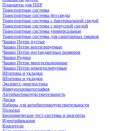
Планшеты для ПЦР
Транспортные системы
Транспортные системы без среды
Транспортные системы с бактериальной средой
Транспортные системы с вирусной средой
Транспортные системы универсальные
Транспортные системы для санитарных смывов
Чашки Петри пустые
Чашки Петри вентилируемые
Чашки Петри нестандартных размеров
Чашки Родека
Чашки Петри многосекционные
Чашки Петри невентилируемые
Штативы и укладки
Штативы и укладки
Экспресс-диагностика
Иммунохроматография
Антибиотикочувствительность
Диски
Наборы для антибиотикочувствительности
Полоски
Биохимические тест-системы и реагенты
Идентификация
Красители