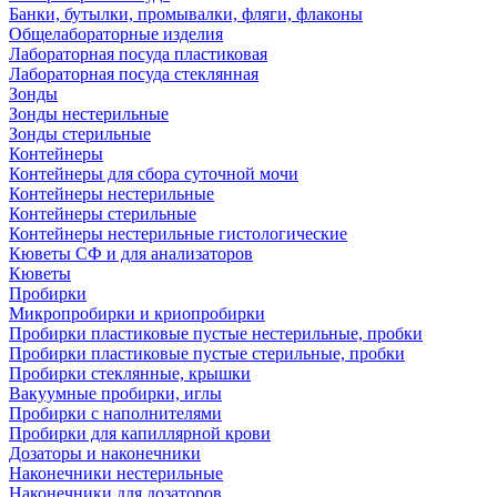
Банки, бутылки, промывалки, фляги, флаконы
Общелабораторные изделия
Лабораторная посуда пластиковая
Лабораторная посуда стеклянная
Зонды
Зонды нестерильные
Зонды стерильные
Контейнеры
Контейнеры для сбора суточной мочи
Контейнеры нестерильные
Контейнеры стерильные
Контейнеры нестерильные гистологические
Кюветы СФ и для анализаторов
Кюветы
Пробирки
Микропробирки и криопробирки
Пробирки пластиковые пустые нестерильные, пробки
Пробирки пластиковые пустые стерильные, пробки
Пробирки стеклянные, крышки
Вакуумные пробирки, иглы
Пробирки с наполнителями
Пробирки для капиллярной крови
Дозаторы и наконечники
Наконечники нестерильные
Наконечники для дозаторов