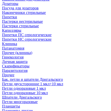
Дозаторы
Посуда для дозаторов
Наконечники стерильные
Пипетки
Пастерки нестерильные
Пастерки стерильные
Капилляры
Пипетки ПС серологические
Пипетки НС серологические
Клиника
Патанатомия
Прочее (клиника)
Гинекология
Личная защита
Скарификаторы
Паразитология
Прочее
Бак. петли и шпатели Дригальского
Петли двухсторонние 1 мкл+10 мкл
Петли одноразовые 1 мкл
Петли одноразовые 10 мкл
Шпатели Дригальского
Петли многоразовые
Планшеты
Планшеты другие