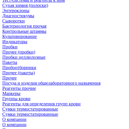
Тест-системы и реагенты к ним
Сухая химия (полоски)
Энтероклоны
Диагностикумы
Сыворотки
Бактериология прочая
Контрольные штаммы
Культивирование
Индикаторы
Пробки
Прочее (пробки)
Пробки целлюлозные
Пакеты
Пробоотборники
Прочее (пакеты)
Прочее
Посуда и изделия общелабораторного назначения
Реагенты прочие
Маркеры
Группы крови
Реагенты для определения групп крови
Сумки термостатированные
Сумки термостатированные
О компании
О компании