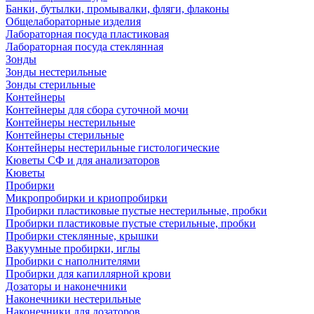
Банки, бутылки, промывалки, фляги, флаконы
Общелабораторные изделия
Лабораторная посуда пластиковая
Лабораторная посуда стеклянная
Зонды
Зонды нестерильные
Зонды стерильные
Контейнеры
Контейнеры для сбора суточной мочи
Контейнеры нестерильные
Контейнеры стерильные
Контейнеры нестерильные гистологические
Кюветы СФ и для анализаторов
Кюветы
Пробирки
Микропробирки и криопробирки
Пробирки пластиковые пустые нестерильные, пробки
Пробирки пластиковые пустые стерильные, пробки
Пробирки стеклянные, крышки
Вакуумные пробирки, иглы
Пробирки с наполнителями
Пробирки для капиллярной крови
Дозаторы и наконечники
Наконечники нестерильные
Наконечники для дозаторов