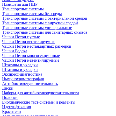
Планшеты для ПЦР
Транспортные системы
Транспортные системы без среды
Транспортные системы с бактериальной средой
Транспортные системы с вирусной средой
Транспортные системы универсальные
Транспортные системы для санитарных смывов
Чашки Петри пустые
Чашки Петри вентилируемые
Чашки Петри нестандартных размеров
Чашки Родека
Чашки Петри многосекционные
Чашки Петри невентилируемые
Штативы и укладки
Штативы и укладки
Экспресс-диагностика
Иммунохроматография
Антибиотикочувствительность
Диски
Наборы для антибиотикочувствительности
Полоски
Биохимические тест-системы и реагенты
Идентификация
Красители