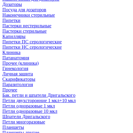
Дозаторы
Посуда для дозаторов
Наконечники стерильные
Пипетки
Пастерки нестерильные
Пастерки стерильные
Капилляры
Пипетки ПС серологические
Пипетки НС серологические
Клиника
Патанатомия
Прочее (клиника)
Гинекология
Личная защита
Скарификаторы
Паразитология
Прочее
Бак. петли и шпатели Дригальского
Петли двухсторонние 1 мкл+10 мкл
Петли одноразовые 1 мкл
Петли одноразовые 10 мкл
Шпатели Дригальского
Петли многоразовые
Планшеты
Планшеты другие