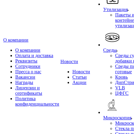
Утилизация
Пакеты 
контейне
утилиза
О компании
О компании
Среды
Оплата и доставка
Среды су
Реквизиты
добавки 
Новости
Сотрудники
Среды п
Пресса о нас
Новости
готовые
Вакансии
Статьи
Кровь
Награды
Акции
ДипСтри
Лицензии и
VLB
сертификаты
ЦФГС
Политика
конфиденциальности
Микроскопия
Микроск
Стекла 
Стекла 