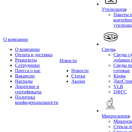
Утилизация
Пакеты 
контейне
утилиза
О компании
О компании
Среды
Оплата и доставка
Среды су
Реквизиты
добавки 
Новости
Сотрудники
Среды п
Пресса о нас
Новости
готовые
Вакансии
Статьи
Кровь
Награды
Акции
ДипСтри
Лицензии и
VLB
сертификаты
ЦФГС
Политика
конфиденциальности
Микроскопия
Микроск
Стекла 
Стекла 