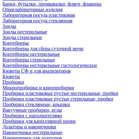
Банки, бутылки, промывалки, фляги, флаконы
Общелабораторные изделия
Лабораторная посуда пластиковая
Лабораторная посуда стеклянная
Зонды
Зонды нестерильные
Зонды стерильные
Контейнеры
Контейнеры для сбора суточной мочи
Контейнеры нестерильные
Контейнеры стерильные
Контейнеры нестерильные гистологические
Кюветы СФ и для анализаторов
Кюветы
Пробирки
Микропробирки и криопробирки
Пробирки пластиковые пустые нестерильные, пробки
Пробирки пластиковые пустые стерильные, пробки
Пробирки стеклянные, крышки
Вакуумные пробирки, иглы
Пробирки с наполнителями
Пробирки для капиллярной крови
Дозаторы и наконечники
Наконечники нестерильные
Наконечники для дозаторов