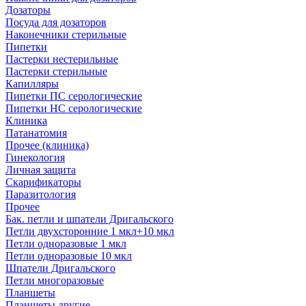
Дозаторы
Посуда для дозаторов
Наконечники стерильные
Пипетки
Пастерки нестерильные
Пастерки стерильные
Капилляры
Пипетки ПС серологические
Пипетки НС серологические
Клиника
Патанатомия
Прочее (клиника)
Гинекология
Личная защита
Скарификаторы
Паразитология
Прочее
Бак. петли и шпатели Дригальского
Петли двухсторонние 1 мкл+10 мкл
Петли одноразовые 1 мкл
Петли одноразовые 10 мкл
Шпатели Дригальского
Петли многоразовые
Планшеты
Планшеты другие