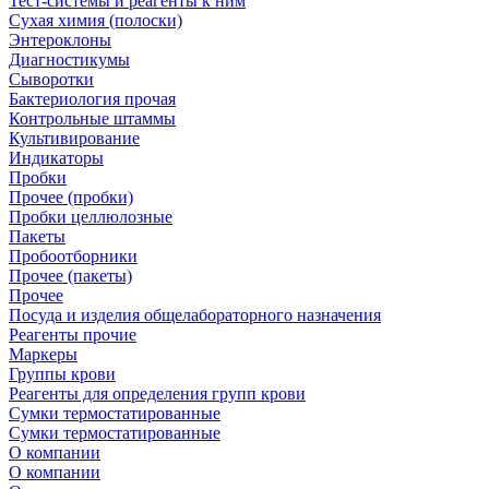
Тест-системы и реагенты к ним
Сухая химия (полоски)
Энтероклоны
Диагностикумы
Сыворотки
Бактериология прочая
Контрольные штаммы
Культивирование
Индикаторы
Пробки
Прочее (пробки)
Пробки целлюлозные
Пакеты
Пробоотборники
Прочее (пакеты)
Прочее
Посуда и изделия общелабораторного назначения
Реагенты прочие
Маркеры
Группы крови
Реагенты для определения групп крови
Сумки термостатированные
Сумки термостатированные
О компании
О компании