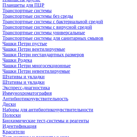
Планшеты для ПЦР
Транспортные системы
Транспортные системы без среды
Транспортные системы с бактериальной средой
Транспортные системы с вирусной средой
Транспортные системы универсальные
Транспортные системы для санитарных смывов
Чашки Петри пустые
Чашки Петри вентилируемые
Чашки Петри нестандартных размеров
Чашки Родека
Чашки Петри многосекционные
Чашки Петри невентилируемые
Штативы и укладки
Штативы и укладки
Экспресс-диагностика
Иммунохроматография
Антибиотикочувствительность
Диски
Наборы для антибиотикочувствительности
Полоски
Биохимические тест-системы и реагенты
Идентификация
Красители