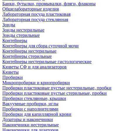
Банки, бутылки, промывалки, фляги, флаконы
Общелабораторные изделия
Лабораторная посуда пластиковая
Лабораторная посуда стеклянная
Зонды
Зонды нестерильные
Зонды стерильные
Контейнеры
Контейнеры для сбора суточной мочи
Контейнеры нестерильные
Контейнеры стерильные
Контейнеры нестерильные гистологические
Кюветы СФ и для анализаторов
Кюветы
Пробирки
Микропробирки и криопробирки
Пробирки пластиковые пустые нестерильные, пробки
Пробирки пластиковые пустые стерильные, пробки
Пробирки стеклянные, крышки
Вакуумные пробирки, иглы
Пробирки с наполнителями
Пробирки для капиллярной крови
Дозаторы и наконечники
Наконечники нестерильные
Наконечники для дозаторов