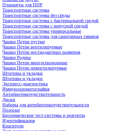
Планшеты для ПЦР
Транспортные системы
Транспортные системы без среды
Транспортные системы с бактериальной средой
Транспортные системы с вирусной средой
Транспортные системы универсальные
Транспортные системы для санитарных смывов
Чашки Петри пустые
Чашки Петри вентилируемые
Чашки Петри нестандартных размеров
Чашки Родека
Чашки Петри многосекционные
Чашки Петри невентилируемые
Штативы и укладки
Штативы и укладки
Экспресс-диагностика
Иммунохроматография
Антибиотикочувствительность
Диски
Наборы для антибиотикочувствительности
Полоски
Биохимические тест-системы и реагенты
Идентификация
Красители