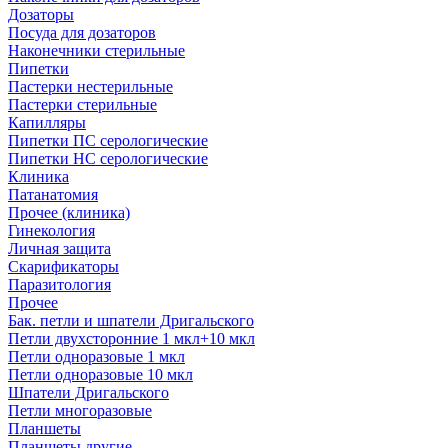
Дозаторы
Посуда для дозаторов
Наконечники стерильные
Пипетки
Пастерки нестерильные
Пастерки стерильные
Капилляры
Пипетки ПС серологические
Пипетки НС серологические
Клиника
Патанатомия
Прочее (клиника)
Гинекология
Личная защита
Скарификаторы
Паразитология
Прочее
Бак. петли и шпатели Дригальского
Петли двухсторонние 1 мкл+10 мкл
Петли одноразовые 1 мкл
Петли одноразовые 10 мкл
Шпатели Дригальского
Петли многоразовые
Планшеты
Планшеты другие