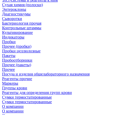
Тест-системы и реагенты к ним
Сухая химия (полоски)
Энтероклоны
Диагностикумы
Сыворотки
Бактериология прочая
Контрольные штаммы
Культивирование
Индикаторы
Пробки
Прочее (пробки)
Пробки целлюлозные
Пакеты
Пробоотборники
Прочее (пакеты)
Прочее
Посуда и изделия общелабораторного назначения
Реагенты прочие
Маркеры
Группы крови
Реагенты для определения групп крови
Сумки термостатированные
Сумки термостатированные
О компании
О компании