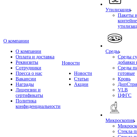
Утилизация
Пакеты 
контейне
утилиза
О компании
О компании
Среды
Оплата и доставка
Среды су
Реквизиты
добавки 
Новости
Сотрудники
Среды п
Пресса о нас
Новости
готовые
Вакансии
Статьи
Кровь
Награды
Акции
ДипСтри
Лицензии и
VLB
сертификаты
ЦФГС
Политика
конфиденциальности
Микроскопия
Микроск
Стекла 
Стекла 