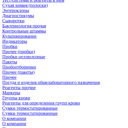
Тест-системы и реагенты к ним
Сухая химия (полоски)
Энтероклоны
Диагностикумы
Сыворотки
Бактериология прочая
Контрольные штаммы
Культивирование
Индикаторы
Пробки
Прочее (пробки)
Пробки целлюлозные
Пакеты
Пробоотборники
Прочее (пакеты)
Прочее
Посуда и изделия общелабораторного назначения
Реагенты прочие
Маркеры
Группы крови
Реагенты для определения групп крови
Сумки термостатированные
Сумки термостатированные
О компании
О компании