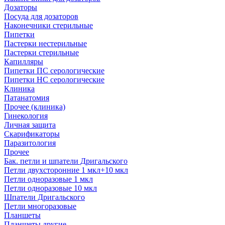
Дозаторы
Посуда для дозаторов
Наконечники стерильные
Пипетки
Пастерки нестерильные
Пастерки стерильные
Капилляры
Пипетки ПС серологические
Пипетки НС серологические
Клиника
Патанатомия
Прочее (клиника)
Гинекология
Личная защита
Скарификаторы
Паразитология
Прочее
Бак. петли и шпатели Дригальского
Петли двухсторонние 1 мкл+10 мкл
Петли одноразовые 1 мкл
Петли одноразовые 10 мкл
Шпатели Дригальского
Петли многоразовые
Планшеты
Планшеты другие