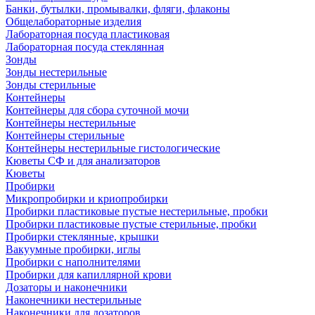
Банки, бутылки, промывалки, фляги, флаконы
Общелабораторные изделия
Лабораторная посуда пластиковая
Лабораторная посуда стеклянная
Зонды
Зонды нестерильные
Зонды стерильные
Контейнеры
Контейнеры для сбора суточной мочи
Контейнеры нестерильные
Контейнеры стерильные
Контейнеры нестерильные гистологические
Кюветы СФ и для анализаторов
Кюветы
Пробирки
Микропробирки и криопробирки
Пробирки пластиковые пустые нестерильные, пробки
Пробирки пластиковые пустые стерильные, пробки
Пробирки стеклянные, крышки
Вакуумные пробирки, иглы
Пробирки с наполнителями
Пробирки для капиллярной крови
Дозаторы и наконечники
Наконечники нестерильные
Наконечники для дозаторов