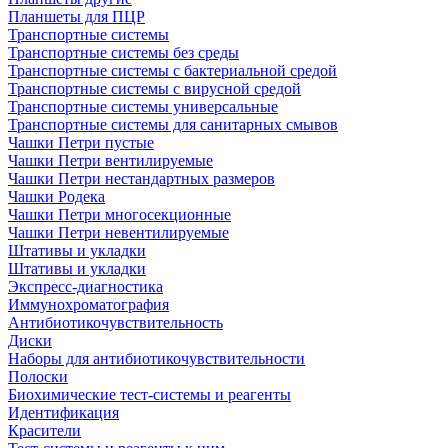
Планшеты для ПЦР
Транспортные системы
Транспортные системы без среды
Транспортные системы с бактериальной средой
Транспортные системы с вирусной средой
Транспортные системы универсальные
Транспортные системы для санитарных смывов
Чашки Петри пустые
Чашки Петри вентилируемые
Чашки Петри нестандартных размеров
Чашки Родека
Чашки Петри многосекционные
Чашки Петри невентилируемые
Штативы и укладки
Штативы и укладки
Экспресс-диагностика
Иммунохроматография
Антибиотикочувствительность
Диски
Наборы для антибиотикочувствительности
Полоски
Биохимические тест-системы и реагенты
Идентификация
Красители