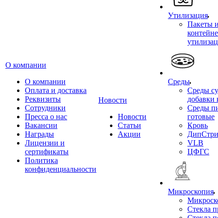
Утилизация
Пакеты 
контейне
утилиза
О компании
О компании
Среды
Оплата и доставка
Среды су
Реквизиты
добавки 
Новости
Сотрудники
Среды п
Пресса о нас
Новости
готовые
Вакансии
Статьи
Кровь
Награды
Акции
ДипСтри
Лицензии и
VLB
сертификаты
ЦФГС
Политика
конфиденциальности
Микроскопия
Микроск
Стекла 
Стекла 