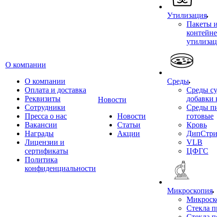
Утилизация
Пакеты 
контейне
утилиза
О компании
О компании
Среды
Оплата и доставка
Среды су
Реквизиты
добавки 
Новости
Сотрудники
Среды п
Пресса о нас
Новости
готовые
Вакансии
Статьи
Кровь
Награды
Акции
ДипСтри
Лицензии и
VLB
сертификаты
ЦФГС
Политика
конфиденциальности
Микроскопия
Микроск
Стекла 
Стекла 