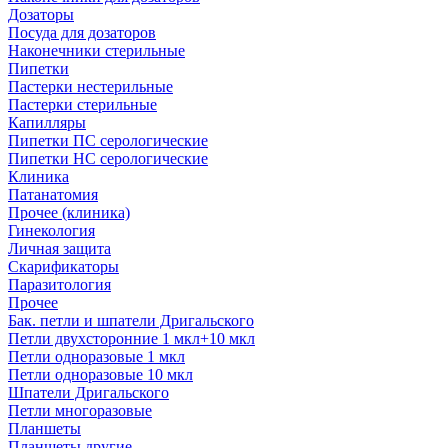
Дозаторы
Посуда для дозаторов
Наконечники стерильные
Пипетки
Пастерки нестерильные
Пастерки стерильные
Капилляры
Пипетки ПС серологические
Пипетки НС серологические
Клиника
Патанатомия
Прочее (клиника)
Гинекология
Личная защита
Скарификаторы
Паразитология
Прочее
Бак. петли и шпатели Дригальского
Петли двухсторонние 1 мкл+10 мкл
Петли одноразовые 1 мкл
Петли одноразовые 10 мкл
Шпатели Дригальского
Петли многоразовые
Планшеты
Планшеты другие