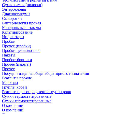
Тест-системы и реагенты к ним
Сухая химия (полоски)
Энтероклоны
Диагностикумы
Сыворотки
Бактериология прочая
Контрольные штаммы
Культивирование
Индикаторы
Пробки
Прочее (пробки)
Пробки целлюлозные
Пакеты
Пробоотборники
Прочее (пакеты)
Прочее
Посуда и изделия общелабораторного назначения
Реагенты прочие
Маркеры
Группы крови
Реагенты для определения групп крови
Сумки термостатированные
Сумки термостатированные
О компании
О компании