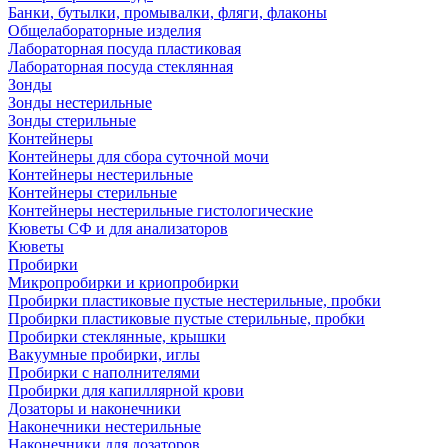
Банки, бутылки, промывалки, фляги, флаконы
Общелабораторные изделия
Лабораторная посуда пластиковая
Лабораторная посуда стеклянная
Зонды
Зонды нестерильные
Зонды стерильные
Контейнеры
Контейнеры для сбора суточной мочи
Контейнеры нестерильные
Контейнеры стерильные
Контейнеры нестерильные гистологические
Кюветы СФ и для анализаторов
Кюветы
Пробирки
Микропробирки и криопробирки
Пробирки пластиковые пустые нестерильные, пробки
Пробирки пластиковые пустые стерильные, пробки
Пробирки стеклянные, крышки
Вакуумные пробирки, иглы
Пробирки с наполнителями
Пробирки для капиллярной крови
Дозаторы и наконечники
Наконечники нестерильные
Наконечники для дозаторов