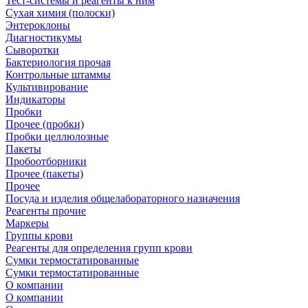
Тест-системы и реагенты к ним
Сухая химия (полоски)
Энтероклоны
Диагностикумы
Сыворотки
Бактериология прочая
Контрольные штаммы
Культивирование
Индикаторы
Пробки
Прочее (пробки)
Пробки целлюлозные
Пакеты
Пробоотборники
Прочее (пакеты)
Прочее
Посуда и изделия общелабораторного назначения
Реагенты прочие
Маркеры
Группы крови
Реагенты для определения групп крови
Сумки термостатированные
Сумки термостатированные
О компании
О компании