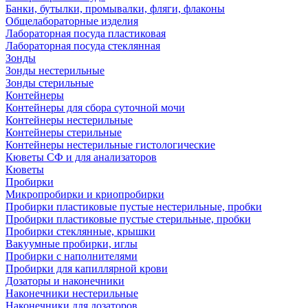
Банки, бутылки, промывалки, фляги, флаконы
Общелабораторные изделия
Лабораторная посуда пластиковая
Лабораторная посуда стеклянная
Зонды
Зонды нестерильные
Зонды стерильные
Контейнеры
Контейнеры для сбора суточной мочи
Контейнеры нестерильные
Контейнеры стерильные
Контейнеры нестерильные гистологические
Кюветы СФ и для анализаторов
Кюветы
Пробирки
Микропробирки и криопробирки
Пробирки пластиковые пустые нестерильные, пробки
Пробирки пластиковые пустые стерильные, пробки
Пробирки стеклянные, крышки
Вакуумные пробирки, иглы
Пробирки с наполнителями
Пробирки для капиллярной крови
Дозаторы и наконечники
Наконечники нестерильные
Наконечники для дозаторов