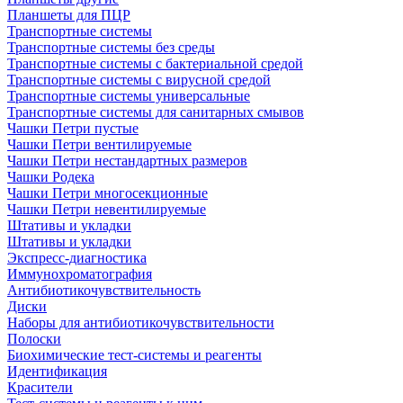
Планшеты для ПЦР
Транспортные системы
Транспортные системы без среды
Транспортные системы с бактериальной средой
Транспортные системы с вирусной средой
Транспортные системы универсальные
Транспортные системы для санитарных смывов
Чашки Петри пустые
Чашки Петри вентилируемые
Чашки Петри нестандартных размеров
Чашки Родека
Чашки Петри многосекционные
Чашки Петри невентилируемые
Штативы и укладки
Штативы и укладки
Экспресс-диагностика
Иммунохроматография
Антибиотикочувствительность
Диски
Наборы для антибиотикочувствительности
Полоски
Биохимические тест-системы и реагенты
Идентификация
Красители