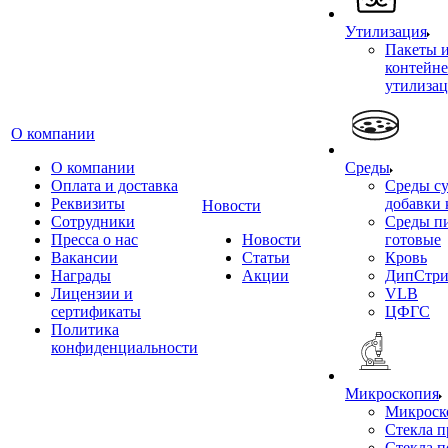
Утилизация
Пакеты 
контейне
утилиза
О компании
О компании
Среды
Оплата и доставка
Среды су
Реквизиты
добавки 
Новости
Сотрудники
Среды п
Пресса о нас
Новости
готовые
Вакансии
Статьи
Кровь
Награды
Акции
ДипСтри
Лицензии и
VLB
сертификаты
ЦФГС
Политика
конфиденциальности
Микроскопия
Микроск
Стекла 
Стекла 