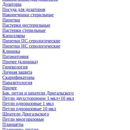
Дозаторы
Посуда для дозаторов
Наконечники стерильные
Пипетки
Пастерки нестерильные
Пастерки стерильные
Капилляры
Пипетки ПС серологические
Пипетки НС серологические
Клиника
Патанатомия
Прочее (клиника)
Гинекология
Личная защита
Скарификаторы
Паразитология
Прочее
Бак. петли и шпатели Дригальского
Петли двухсторонние 1 мкл+10 мкл
Петли одноразовые 1 мкл
Петли одноразовые 10 мкл
Шпатели Дригальского
Петли многоразовые
Планшеты
Планшеты другие