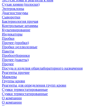
Тест-системы и реагенты к ним
Сухая химия (полоски)
Энтероклоны
Диагностикумы
Сыворотки
Бактериология прочая
Контрольные штаммы
Культивирование
Индикаторы
Пробки
Прочее (пробки)
Пробки целлюлозные
Пакеты
Пробоотборники
Прочее (пакеты)
Прочее
Посуда и изделия общелабораторного назначения
Реагенты прочие
Маркеры
Группы крови
Реагенты для определения групп крови
Сумки термостатированные
Сумки термостатированные
О компании
О компании