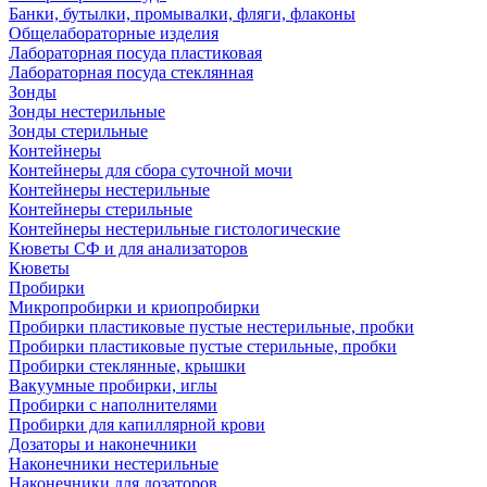
Банки, бутылки, промывалки, фляги, флаконы
Общелабораторные изделия
Лабораторная посуда пластиковая
Лабораторная посуда стеклянная
Зонды
Зонды нестерильные
Зонды стерильные
Контейнеры
Контейнеры для сбора суточной мочи
Контейнеры нестерильные
Контейнеры стерильные
Контейнеры нестерильные гистологические
Кюветы СФ и для анализаторов
Кюветы
Пробирки
Микропробирки и криопробирки
Пробирки пластиковые пустые нестерильные, пробки
Пробирки пластиковые пустые стерильные, пробки
Пробирки стеклянные, крышки
Вакуумные пробирки, иглы
Пробирки с наполнителями
Пробирки для капиллярной крови
Дозаторы и наконечники
Наконечники нестерильные
Наконечники для дозаторов