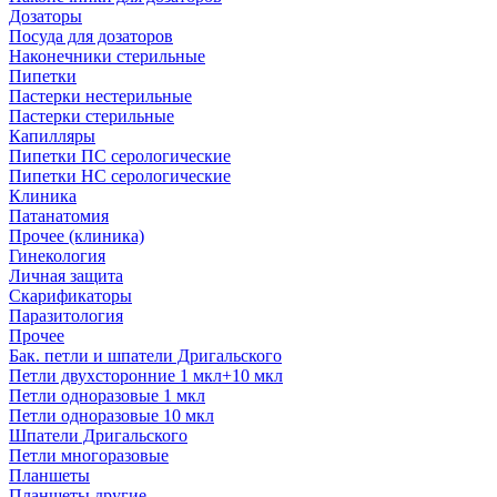
Дозаторы
Посуда для дозаторов
Наконечники стерильные
Пипетки
Пастерки нестерильные
Пастерки стерильные
Капилляры
Пипетки ПС серологические
Пипетки НС серологические
Клиника
Патанатомия
Прочее (клиника)
Гинекология
Личная защита
Скарификаторы
Паразитология
Прочее
Бак. петли и шпатели Дригальского
Петли двухсторонние 1 мкл+10 мкл
Петли одноразовые 1 мкл
Петли одноразовые 10 мкл
Шпатели Дригальского
Петли многоразовые
Планшеты
Планшеты другие