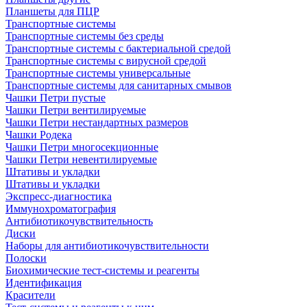
Планшеты для ПЦР
Транспортные системы
Транспортные системы без среды
Транспортные системы с бактериальной средой
Транспортные системы с вирусной средой
Транспортные системы универсальные
Транспортные системы для санитарных смывов
Чашки Петри пустые
Чашки Петри вентилируемые
Чашки Петри нестандартных размеров
Чашки Родека
Чашки Петри многосекционные
Чашки Петри невентилируемые
Штативы и укладки
Штативы и укладки
Экспресс-диагностика
Иммунохроматография
Антибиотикочувствительность
Диски
Наборы для антибиотикочувствительности
Полоски
Биохимические тест-системы и реагенты
Идентификация
Красители