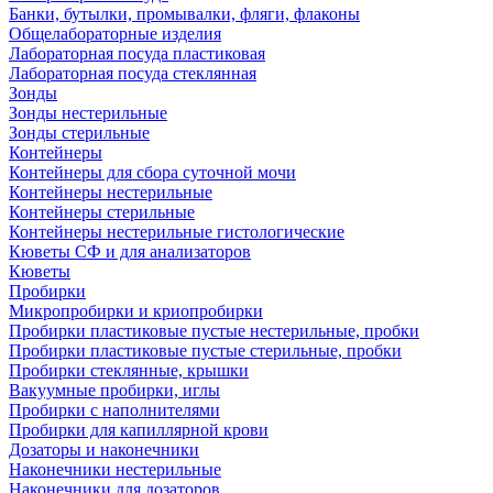
Банки, бутылки, промывалки, фляги, флаконы
Общелабораторные изделия
Лабораторная посуда пластиковая
Лабораторная посуда стеклянная
Зонды
Зонды нестерильные
Зонды стерильные
Контейнеры
Контейнеры для сбора суточной мочи
Контейнеры нестерильные
Контейнеры стерильные
Контейнеры нестерильные гистологические
Кюветы СФ и для анализаторов
Кюветы
Пробирки
Микропробирки и криопробирки
Пробирки пластиковые пустые нестерильные, пробки
Пробирки пластиковые пустые стерильные, пробки
Пробирки стеклянные, крышки
Вакуумные пробирки, иглы
Пробирки с наполнителями
Пробирки для капиллярной крови
Дозаторы и наконечники
Наконечники нестерильные
Наконечники для дозаторов