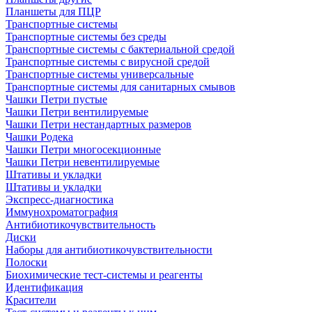
Планшеты для ПЦР
Транспортные системы
Транспортные системы без среды
Транспортные системы с бактериальной средой
Транспортные системы с вирусной средой
Транспортные системы универсальные
Транспортные системы для санитарных смывов
Чашки Петри пустые
Чашки Петри вентилируемые
Чашки Петри нестандартных размеров
Чашки Родека
Чашки Петри многосекционные
Чашки Петри невентилируемые
Штативы и укладки
Штативы и укладки
Экспресс-диагностика
Иммунохроматография
Антибиотикочувствительность
Диски
Наборы для антибиотикочувствительности
Полоски
Биохимические тест-системы и реагенты
Идентификация
Красители