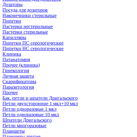
Дозаторы
Посуда для дозаторов
Наконечники стерильные
Пипетки
Пастерки нестерильные
Пастерки стерильные
Капилляры
Пипетки ПС серологические
Пипетки НС серологические
Клиника
Патанатомия
Прочее (клиника)
Гинекология
Личная защита
Скарификаторы
Паразитология
Прочее
Бак. петли и шпатели Дригальского
Петли двухсторонние 1 мкл+10 мкл
Петли одноразовые 1 мкл
Петли одноразовые 10 мкл
Шпатели Дригальского
Петли многоразовые
Планшеты
Планшеты другие