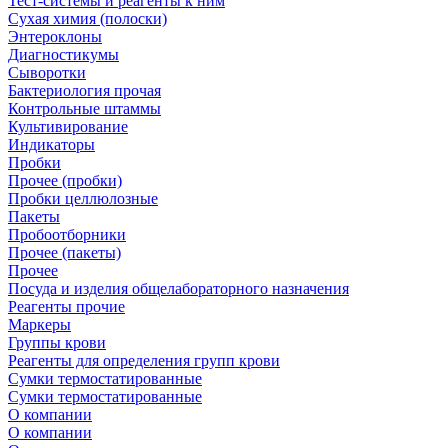
Тест-системы и реагенты к ним
Сухая химия (полоски)
Энтероклоны
Диагностикумы
Сыворотки
Бактериология прочая
Контрольные штаммы
Культивирование
Индикаторы
Пробки
Прочее (пробки)
Пробки целлюлозные
Пакеты
Пробоотборники
Прочее (пакеты)
Прочее
Посуда и изделия общелабораторного назначения
Реагенты прочие
Маркеры
Группы крови
Реагенты для определения групп крови
Сумки термостатированные
Сумки термостатированные
О компании
О компании