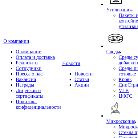
Утилизация
Пакеты 
контейне
утилиза
О компании
О компании
Среды
Оплата и доставка
Среды су
Реквизиты
добавки 
Новости
Сотрудники
Среды п
Пресса о нас
Новости
готовые
Вакансии
Статьи
Кровь
Награды
Акции
ДипСтри
Лицензии и
VLB
сертификаты
ЦФГС
Политика
конфиденциальности
Микроскопия
Микроск
Стекла 
Стекла 