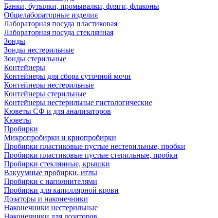
Банки, бутылки, промывалки, фляги, флаконы
Общелабораторные изделия
Лабораторная посуда пластиковая
Лабораторная посуда стеклянная
Зонды
Зонды нестерильные
Зонды стерильные
Контейнеры
Контейнеры для сбора суточной мочи
Контейнеры нестерильные
Контейнеры стерильные
Контейнеры нестерильные гистологические
Кюветы СФ и для анализаторов
Кюветы
Пробирки
Микропробирки и криопробирки
Пробирки пластиковые пустые нестерильные, пробки
Пробирки пластиковые пустые стерильные, пробки
Пробирки стеклянные, крышки
Вакуумные пробирки, иглы
Пробирки с наполнителями
Пробирки для капиллярной крови
Дозаторы и наконечники
Наконечники нестерильные
Наконечники для дозаторов