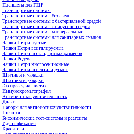
Планшеты для ПЦР
Транспортные системы
Транспортные системы без среды
Транспортные системы с бактериальной средой
Транспортные системы с вирусной средой
Транспортные системы универсальные
Транспортные системы для санитарных смывов
Чашки Петри пустые
Чашки Петри вентилируемые
Чашки Петри нестандартных размеров
Чашки Родека
Чашки Петри многосекционные
Чашки Петри невентилируемые
Штативы и укладки
Штативы и укладки
Экспресс-диагностика
Иммунохроматография
Антибиотикочувствительность
Диски
Наборы для антибиотикочувствительности
Полоски
Биохимические тест-системы и реагенты
Идентификация
Красители