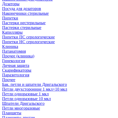
Дозаторы
Посуда для дозаторов
Наконечники стерильные
Пипетки
Пастерки нестерильные
Пастерки стерильные
Капилляры
Пипетки ПС серологические
Пипетки НС серологические
Клиника
Патанатомия
Прочее (клиника)
Гинекология
Личная защита
Скарификаторы
Паразитология
Прочее
Бак. петли и шпатели Дригальского
Петли двухсторонние 1 мкл+10 мкл
Петли одноразовые 1 мкл
Петли одноразовые 10 мкл
Шпатели Дригальского
Петли многоразовые
Планшеты
Планшеты другие