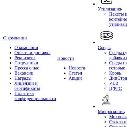
Утилизация
Пакеты 
контейне
утилиза
О компании
О компании
Среды
Оплата и доставка
Среды су
Реквизиты
добавки 
Новости
Сотрудники
Среды п
Пресса о нас
Новости
готовые
Вакансии
Статьи
Кровь
Награды
Акции
ДипСтри
Лицензии и
VLB
сертификаты
ЦФГС
Политика
конфиденциальности
Микроскопия
Микроск
Стекла 
Стекла 