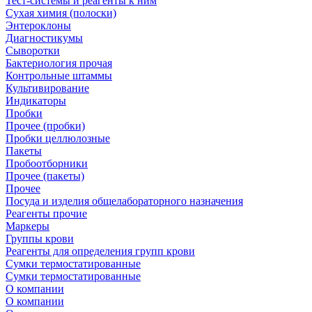
Тест-системы и реагенты к ним
Сухая химия (полоски)
Энтероклоны
Диагностикумы
Сыворотки
Бактериология прочая
Контрольные штаммы
Культивирование
Индикаторы
Пробки
Прочее (пробки)
Пробки целлюлозные
Пакеты
Пробоотборники
Прочее (пакеты)
Прочее
Посуда и изделия общелабораторного назначения
Реагенты прочие
Маркеры
Группы крови
Реагенты для определения групп крови
Сумки термостатированные
Сумки термостатированные
О компании
О компании