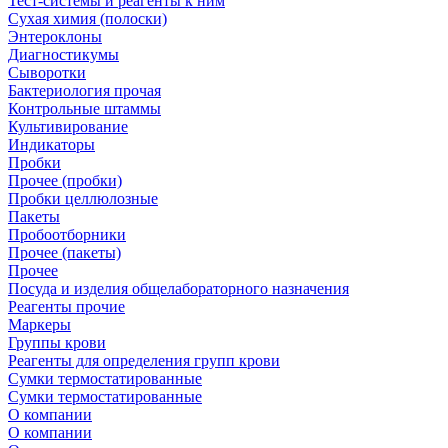
Тест-системы и реагенты к ним
Сухая химия (полоски)
Энтероклоны
Диагностикумы
Сыворотки
Бактериология прочая
Контрольные штаммы
Культивирование
Индикаторы
Пробки
Прочее (пробки)
Пробки целлюлозные
Пакеты
Пробоотборники
Прочее (пакеты)
Прочее
Посуда и изделия общелабораторного назначения
Реагенты прочие
Маркеры
Группы крови
Реагенты для определения групп крови
Сумки термостатированные
Сумки термостатированные
О компании
О компании