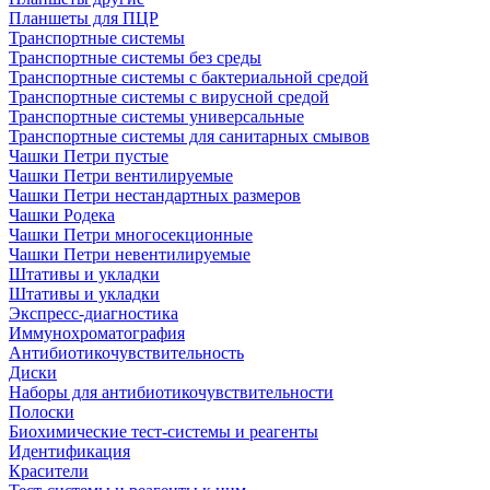
Планшеты для ПЦР
Транспортные системы
Транспортные системы без среды
Транспортные системы с бактериальной средой
Транспортные системы с вирусной средой
Транспортные системы универсальные
Транспортные системы для санитарных смывов
Чашки Петри пустые
Чашки Петри вентилируемые
Чашки Петри нестандартных размеров
Чашки Родека
Чашки Петри многосекционные
Чашки Петри невентилируемые
Штативы и укладки
Штативы и укладки
Экспресс-диагностика
Иммунохроматография
Антибиотикочувствительность
Диски
Наборы для антибиотикочувствительности
Полоски
Биохимические тест-системы и реагенты
Идентификация
Красители