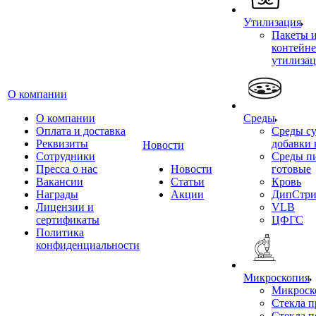
Утилизация
Пакеты 
контейне
утилиза
О компании
О компании
Среды
Оплата и доставка
Среды су
Реквизиты
добавки 
Новости
Сотрудники
Среды п
Пресса о нас
Новости
готовые
Вакансии
Статьи
Кровь
Награды
Акции
ДипСтри
Лицензии и
VLB
сертификаты
ЦФГС
Политика
конфиденциальности
Микроскопия
Микроск
Стекла 
Стекла 