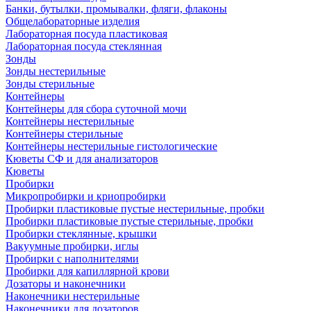
Банки, бутылки, промывалки, фляги, флаконы
Общелабораторные изделия
Лабораторная посуда пластиковая
Лабораторная посуда стеклянная
Зонды
Зонды нестерильные
Зонды стерильные
Контейнеры
Контейнеры для сбора суточной мочи
Контейнеры нестерильные
Контейнеры стерильные
Контейнеры нестерильные гистологические
Кюветы СФ и для анализаторов
Кюветы
Пробирки
Микропробирки и криопробирки
Пробирки пластиковые пустые нестерильные, пробки
Пробирки пластиковые пустые стерильные, пробки
Пробирки стеклянные, крышки
Вакуумные пробирки, иглы
Пробирки с наполнителями
Пробирки для капиллярной крови
Дозаторы и наконечники
Наконечники нестерильные
Наконечники для дозаторов