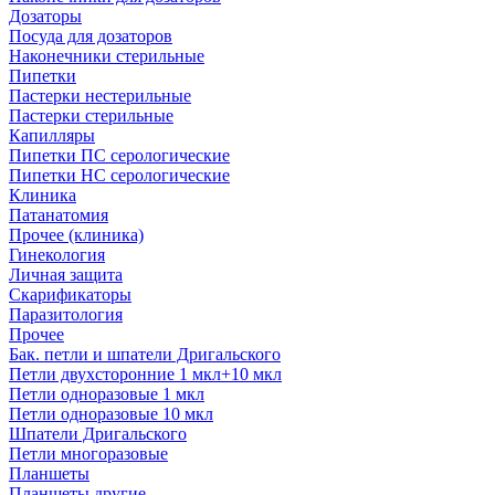
Дозаторы
Посуда для дозаторов
Наконечники стерильные
Пипетки
Пастерки нестерильные
Пастерки стерильные
Капилляры
Пипетки ПС серологические
Пипетки НС серологические
Клиника
Патанатомия
Прочее (клиника)
Гинекология
Личная защита
Скарификаторы
Паразитология
Прочее
Бак. петли и шпатели Дригальского
Петли двухсторонние 1 мкл+10 мкл
Петли одноразовые 1 мкл
Петли одноразовые 10 мкл
Шпатели Дригальского
Петли многоразовые
Планшеты
Планшеты другие