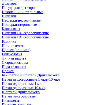
Дозаторы
Посуда для дозаторов
Наконечники стерильные
Пипетки
Пастерки нестерильные
Пастерки стерильные
Капилляры
Пипетки ПС серологические
Пипетки НС серологические
Клиника
Патанатомия
Прочее (клиника)
Гинекология
Личная защита
Скарификаторы
Паразитология
Прочее
Бак. петли и шпатели Дригальского
Петли двухсторонние 1 мкл+10 мкл
Петли одноразовые 1 мкл
Петли одноразовые 10 мкл
Шпатели Дригальского
Петли многоразовые
Планшеты
Планшеты другие