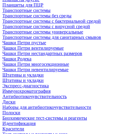
Планшеты для ПЦР
Транспортные системы
Транспортные системы без среды
Транспортные системы с бактериальной средой
Транспортные системы с вирусной средой
Транспортные системы универсальные
Транспортные системы для санитарных смывов
Чашки Петри пустые
Чашки Петри вентилируемые
Чашки Петри нестандартных размеров
Чашки Родека
Чашки Петри многосекционные
Чашки Петри невентилируемые
Штативы и укладки
Штативы и укладки
Экспресс-диагностика
Иммунохроматография
Антибиотикочувствительность
Диски
Наборы для антибиотикочувствительности
Полоски
Биохимические тест-системы и реагенты
Идентификация
Красители