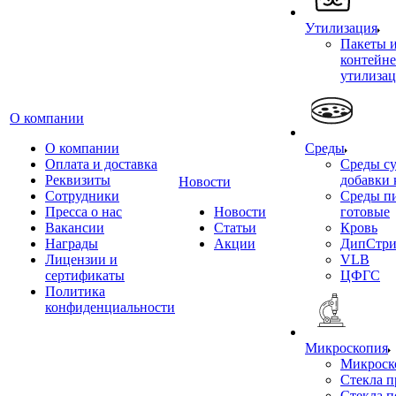
Утилизация
Пакеты 
контейне
утилиза
О компании
О компании
Среды
Оплата и доставка
Среды су
Реквизиты
добавки 
Новости
Сотрудники
Среды п
Пресса о нас
Новости
готовые
Вакансии
Статьи
Кровь
Награды
Акции
ДипСтри
Лицензии и
VLB
сертификаты
ЦФГС
Политика
конфиденциальности
Микроскопия
Микроск
Стекла 
Стекла 