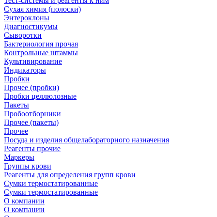
Тест-системы и реагенты к ним
Сухая химия (полоски)
Энтероклоны
Диагностикумы
Сыворотки
Бактериология прочая
Контрольные штаммы
Культивирование
Индикаторы
Пробки
Прочее (пробки)
Пробки целлюлозные
Пакеты
Пробоотборники
Прочее (пакеты)
Прочее
Посуда и изделия общелабораторного назначения
Реагенты прочие
Маркеры
Группы крови
Реагенты для определения групп крови
Сумки термостатированные
Сумки термостатированные
О компании
О компании