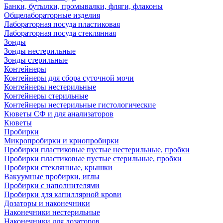
Банки, бутылки, промывалки, фляги, флаконы
Общелабораторные изделия
Лабораторная посуда пластиковая
Лабораторная посуда стеклянная
Зонды
Зонды нестерильные
Зонды стерильные
Контейнеры
Контейнеры для сбора суточной мочи
Контейнеры нестерильные
Контейнеры стерильные
Контейнеры нестерильные гистологические
Кюветы СФ и для анализаторов
Кюветы
Пробирки
Микропробирки и криопробирки
Пробирки пластиковые пустые нестерильные, пробки
Пробирки пластиковые пустые стерильные, пробки
Пробирки стеклянные, крышки
Вакуумные пробирки, иглы
Пробирки с наполнителями
Пробирки для капиллярной крови
Дозаторы и наконечники
Наконечники нестерильные
Наконечники для дозаторов