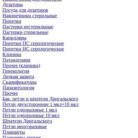
Дозаторы
Посуда для дозаторов
Наконечники стерильные
Пипетки
Пастерки нестерильные
Пастерки стерильные
Капилляры
Пипетки ПС серологические
Пипетки НС серологические
Клиника
Патанатомия
Прочее (клиника)
Гинекология
Личная защита
Скарификаторы
Паразитология
Прочее
Бак. петли и шпатели Дригальского
Петли двухсторонние 1 мкл+10 мкл
Петли одноразовые 1 мкл
Петли одноразовые 10 мкл
Шпатели Дригальского
Петли многоразовые
Планшеты
Планшеты другие