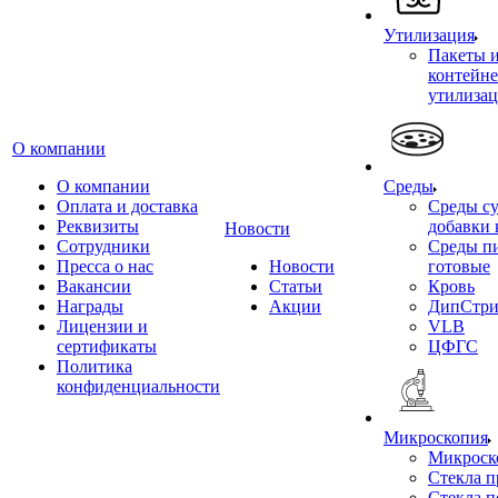
Утилизация
Пакеты 
контейне
утилиза
О компании
О компании
Среды
Оплата и доставка
Среды су
Реквизиты
добавки 
Новости
Сотрудники
Среды п
Пресса о нас
Новости
готовые
Вакансии
Статьи
Кровь
Награды
Акции
ДипСтри
Лицензии и
VLB
сертификаты
ЦФГС
Политика
конфиденциальности
Микроскопия
Микроск
Стекла 
Стекла 