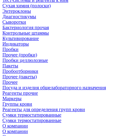
Тест-системы и реагенты к ним
Сухая химия (полоски)
Энтероклоны
Диагностикумы
Сыворотки
Бактериология прочая
Контрольные штаммы
Культивирование
Индикаторы
Пробки
Прочее (пробки)
Пробки целлюлозные
Пакеты
Пробоотборники
Прочее (пакеты)
Прочее
Посуда и изделия общелабораторного назначения
Реагенты прочие
Маркеры
Группы крови
Реагенты для определения групп крови
Сумки термостатированные
Сумки термостатированные
О компании
О компании