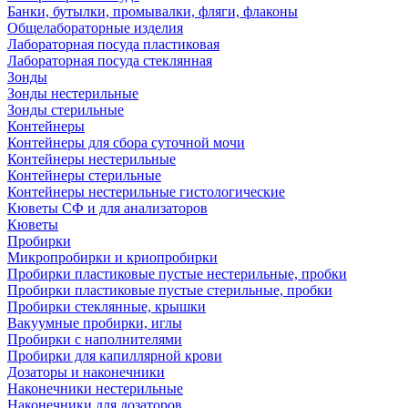
Банки, бутылки, промывалки, фляги, флаконы
Общелабораторные изделия
Лабораторная посуда пластиковая
Лабораторная посуда стеклянная
Зонды
Зонды нестерильные
Зонды стерильные
Контейнеры
Контейнеры для сбора суточной мочи
Контейнеры нестерильные
Контейнеры стерильные
Контейнеры нестерильные гистологические
Кюветы СФ и для анализаторов
Кюветы
Пробирки
Микропробирки и криопробирки
Пробирки пластиковые пустые нестерильные, пробки
Пробирки пластиковые пустые стерильные, пробки
Пробирки стеклянные, крышки
Вакуумные пробирки, иглы
Пробирки с наполнителями
Пробирки для капиллярной крови
Дозаторы и наконечники
Наконечники нестерильные
Наконечники для дозаторов