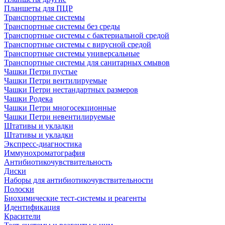
Планшеты для ПЦР
Транспортные системы
Транспортные системы без среды
Транспортные системы с бактериальной средой
Транспортные системы с вирусной средой
Транспортные системы универсальные
Транспортные системы для санитарных смывов
Чашки Петри пустые
Чашки Петри вентилируемые
Чашки Петри нестандартных размеров
Чашки Родека
Чашки Петри многосекционные
Чашки Петри невентилируемые
Штативы и укладки
Штативы и укладки
Экспресс-диагностика
Иммунохроматография
Антибиотикочувствительность
Диски
Наборы для антибиотикочувствительности
Полоски
Биохимические тест-системы и реагенты
Идентификация
Красители