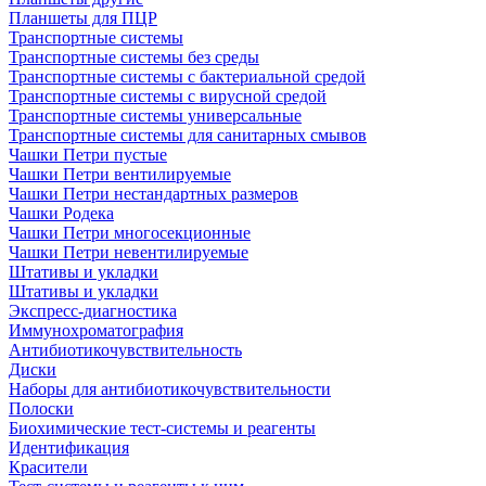
Планшеты для ПЦР
Транспортные системы
Транспортные системы без среды
Транспортные системы с бактериальной средой
Транспортные системы с вирусной средой
Транспортные системы универсальные
Транспортные системы для санитарных смывов
Чашки Петри пустые
Чашки Петри вентилируемые
Чашки Петри нестандартных размеров
Чашки Родека
Чашки Петри многосекционные
Чашки Петри невентилируемые
Штативы и укладки
Штативы и укладки
Экспресс-диагностика
Иммунохроматография
Антибиотикочувствительность
Диски
Наборы для антибиотикочувствительности
Полоски
Биохимические тест-системы и реагенты
Идентификация
Красители