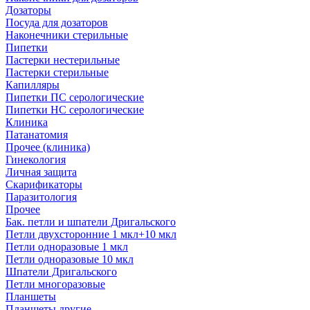
Дозаторы
Посуда для дозаторов
Наконечники стерильные
Пипетки
Пастерки нестерильные
Пастерки стерильные
Капилляры
Пипетки ПС серологические
Пипетки НС серологические
Клиника
Патанатомия
Прочее (клиника)
Гинекология
Личная защита
Скарификаторы
Паразитология
Прочее
Бак. петли и шпатели Дригальского
Петли двухсторонние 1 мкл+10 мкл
Петли одноразовые 1 мкл
Петли одноразовые 10 мкл
Шпатели Дригальского
Петли многоразовые
Планшеты
Планшеты другие