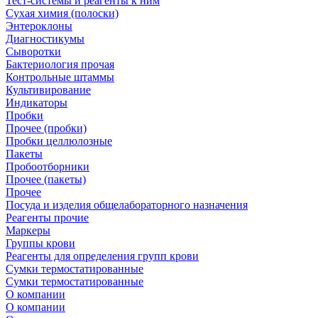
Тест-системы и реагенты к ним
Сухая химия (полоски)
Энтероклоны
Диагностикумы
Сыворотки
Бактериология прочая
Контрольные штаммы
Культивирование
Индикаторы
Пробки
Прочее (пробки)
Пробки целлюлозные
Пакеты
Пробоотборники
Прочее (пакеты)
Прочее
Посуда и изделия общелабораторного назначения
Реагенты прочие
Маркеры
Группы крови
Реагенты для определения групп крови
Сумки термостатированные
Сумки термостатированные
О компании
О компании