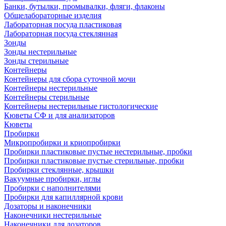
Банки, бутылки, промывалки, фляги, флаконы
Общелабораторные изделия
Лабораторная посуда пластиковая
Лабораторная посуда стеклянная
Зонды
Зонды нестерильные
Зонды стерильные
Контейнеры
Контейнеры для сбора суточной мочи
Контейнеры нестерильные
Контейнеры стерильные
Контейнеры нестерильные гистологические
Кюветы СФ и для анализаторов
Кюветы
Пробирки
Микропробирки и криопробирки
Пробирки пластиковые пустые нестерильные, пробки
Пробирки пластиковые пустые стерильные, пробки
Пробирки стеклянные, крышки
Вакуумные пробирки, иглы
Пробирки с наполнителями
Пробирки для капиллярной крови
Дозаторы и наконечники
Наконечники нестерильные
Наконечники для дозаторов