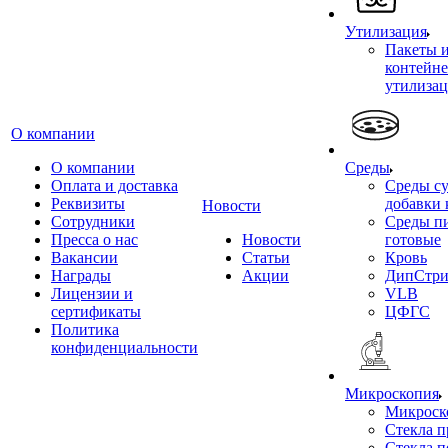
Утилизация
Пакеты 
контейне
утилиза
О компании
О компании
Среды
Оплата и доставка
Среды су
Реквизиты
добавки 
Новости
Сотрудники
Среды п
Пресса о нас
Новости
готовые
Вакансии
Статьи
Кровь
Награды
Акции
ДипСтри
Лицензии и
VLB
сертификаты
ЦФГС
Политика
конфиденциальности
Микроскопия
Микроск
Стекла 
Стекла 