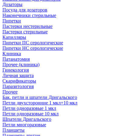
Дозаторы
Посуда для дозаторов
Наконечники стерильные
Пипетки
Пастерки нестерильные
Пастерки стерильные
Капилляры
Пипетки ПС серологические
Пипетки НС серологические
Клиника
Патанатомия
Прочее (клиника)
Гинекология
Личная защита
Скарификаторы
Паразитология
Прочее
Бак. петли и шпатели Дригальского
Петли двухсторонние 1 мкл+10 мкл
Петли одноразовые 1 мкл
Петли одноразовые 10 мкл
Шпатели Дригальского
Петли многоразовые
Планшеты
Планшеты другие