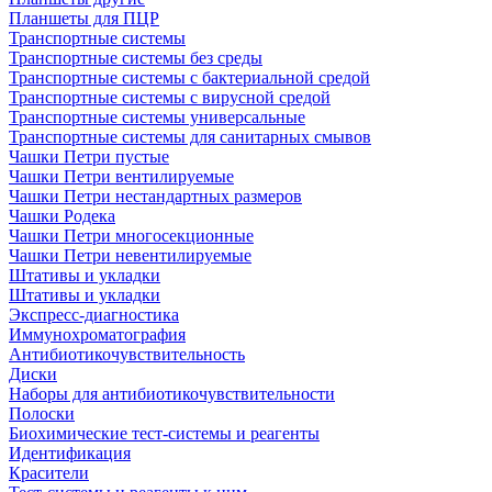
Планшеты для ПЦР
Транспортные системы
Транспортные системы без среды
Транспортные системы с бактериальной средой
Транспортные системы с вирусной средой
Транспортные системы универсальные
Транспортные системы для санитарных смывов
Чашки Петри пустые
Чашки Петри вентилируемые
Чашки Петри нестандартных размеров
Чашки Родека
Чашки Петри многосекционные
Чашки Петри невентилируемые
Штативы и укладки
Штативы и укладки
Экспресс-диагностика
Иммунохроматография
Антибиотикочувствительность
Диски
Наборы для антибиотикочувствительности
Полоски
Биохимические тест-системы и реагенты
Идентификация
Красители