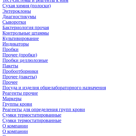
Тест-системы и реагенты к ним
Сухая химия (полоски)
Энтероклоны
Диагностикумы
Сыворотки
Бактериология прочая
Контрольные штаммы
Культивирование
Индикаторы
Пробки
Прочее (пробки)
Пробки целлюлозные
Пакеты
Пробоотборники
Прочее (пакеты)
Прочее
Посуда и изделия общелабораторного назначения
Реагенты прочие
Маркеры
Группы крови
Реагенты для определения групп крови
Сумки термостатированные
Сумки термостатированные
О компании
О компании