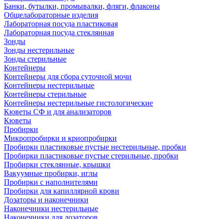
Банки, бутылки, промывалки, фляги, флаконы
Общелабораторные изделия
Лабораторная посуда пластиковая
Лабораторная посуда стеклянная
Зонды
Зонды нестерильные
Зонды стерильные
Контейнеры
Контейнеры для сбора суточной мочи
Контейнеры нестерильные
Контейнеры стерильные
Контейнеры нестерильные гистологические
Кюветы СФ и для анализаторов
Кюветы
Пробирки
Микропробирки и криопробирки
Пробирки пластиковые пустые нестерильные, пробки
Пробирки пластиковые пустые стерильные, пробки
Пробирки стеклянные, крышки
Вакуумные пробирки, иглы
Пробирки с наполнителями
Пробирки для капиллярной крови
Дозаторы и наконечники
Наконечники нестерильные
Наконечники для дозаторов