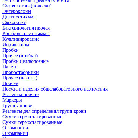
Тест-системы и реагенты к ним
Сухая химия (полоски)
Энтероклоны
Диагностикумы
Сыворотки
Бактериология прочая
Контрольные штаммы
Культивирование
Индикаторы
Пробки
Прочее (пробки)
Пробки целлюлозные
Пакеты
Пробоотборники
Прочее (пакеты)
Прочее
Посуда и изделия общелабораторного назначения
Реагенты прочие
Маркеры
Группы крови
Реагенты для определения групп крови
Сумки термостатированные
Сумки термостатированные
О компании
О компании