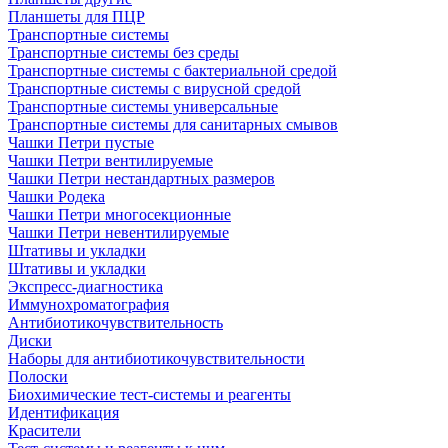
Планшеты для ПЦР
Транспортные системы
Транспортные системы без среды
Транспортные системы с бактериальной средой
Транспортные системы с вирусной средой
Транспортные системы универсальные
Транспортные системы для санитарных смывов
Чашки Петри пустые
Чашки Петри вентилируемые
Чашки Петри нестандартных размеров
Чашки Родека
Чашки Петри многосекционные
Чашки Петри невентилируемые
Штативы и укладки
Штативы и укладки
Экспресс-диагностика
Иммунохроматография
Антибиотикочувствительность
Диски
Наборы для антибиотикочувствительности
Полоски
Биохимические тест-системы и реагенты
Идентификация
Красители