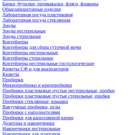
Банки, бутылки, промывалки, фляги, флаконы
Общелабораторные изделия
Лабораторная посуда пластиковая
Лабораторная посуда стеклянная
Зонды
Зонды нестерильные
Зонды стерильные
Контейнеры
Контейнеры для сбора суточной мочи
Контейнеры нестерильные
Контейнеры стерильные
Контейнеры нестерильные гистологические
Кюветы СФ и для анализаторов
Кюветы
Пробирки
Микропробирки и криопробирки
Пробирки пластиковые пустые нестерильные, пробки
Пробирки пластиковые пустые стерильные, пробки
Пробирки стеклянные, крышки
Вакуумные пробирки, иглы
Пробирки с наполнителями
Пробирки для капиллярной крови
Дозаторы и наконечники
Наконечники нестерильные
Наконечники для дозаторов