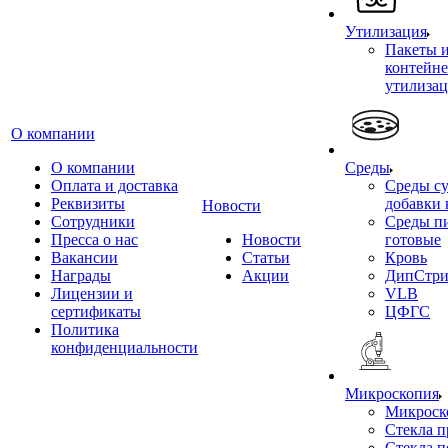
Утилизация
Пакеты 
контейне
утилиза
О компании
О компании
Среды
Оплата и доставка
Среды су
Реквизиты
добавки 
Новости
Сотрудники
Среды п
Пресса о нас
Новости
готовые
Вакансии
Статьи
Кровь
Награды
Акции
ДипСтри
Лицензии и
VLB
сертификаты
ЦФГС
Политика
конфиденциальности
Микроскопия
Микроск
Стекла 
Стекла 