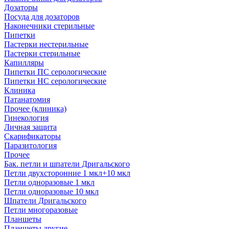
Дозаторы
Посуда для дозаторов
Наконечники стерильные
Пипетки
Пастерки нестерильные
Пастерки стерильные
Капилляры
Пипетки ПС серологические
Пипетки НС серологические
Клиника
Патанатомия
Прочее (клиника)
Гинекология
Личная защита
Скарификаторы
Паразитология
Прочее
Бак. петли и шпатели Дригальского
Петли двухсторонние 1 мкл+10 мкл
Петли одноразовые 1 мкл
Петли одноразовые 10 мкл
Шпатели Дригальского
Петли многоразовые
Планшеты
Планшеты другие