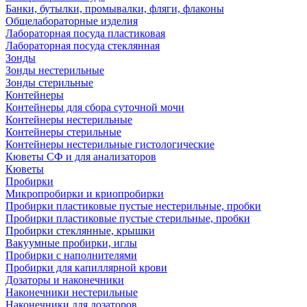
Банки, бутылки, промывалки, фляги, флаконы
Общелабораторные изделия
Лабораторная посуда пластиковая
Лабораторная посуда стеклянная
Зонды
Зонды нестерильные
Зонды стерильные
Контейнеры
Контейнеры для сбора суточной мочи
Контейнеры нестерильные
Контейнеры стерильные
Контейнеры нестерильные гистологические
Кюветы СФ и для анализаторов
Кюветы
Пробирки
Микропробирки и криопробирки
Пробирки пластиковые пустые нестерильные, пробки
Пробирки пластиковые пустые стерильные, пробки
Пробирки стеклянные, крышки
Вакуумные пробирки, иглы
Пробирки с наполнителями
Пробирки для капиллярной крови
Дозаторы и наконечники
Наконечники нестерильные
Наконечники для дозаторов