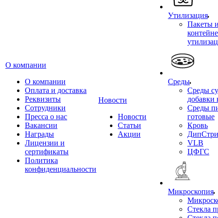
Утилизация
Пакеты 
контейне
утилиза
О компании
О компании
Среды
Оплата и доставка
Среды су
Реквизиты
добавки 
Новости
Сотрудники
Среды п
Пресса о нас
Новости
готовые
Вакансии
Статьи
Кровь
Награды
Акции
ДипСтри
Лицензии и
VLB
сертификаты
ЦФГС
Политика
конфиденциальности
Микроскопия
Микроск
Стекла 
Стекла 