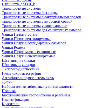
Планшеты для ПЦР
Транспортные системы
Транспортные системы без среды
Транспортные системы с бактериальной средой
Транспортные системы с вирусной средой
Транспортные системы универсальные
Транспортные системы для санитарных смывов
Чашки Петри пустые
Чашки Петри вентилируемые
Чашки Петри нестандартных размеров
Чашки Родека
Чашки Петри многосекционные
Чашки Петри невентилируемые
Штативы и укладки
Штативы и укладки
Экспресс-диагностика
Иммунохроматография
Антибиотикочувствительность
Диски
Наборы для антибиотикочувствительности
Полоски
Биохимические тест-системы и реагенты
Идентификация
Красители