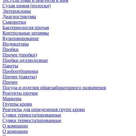
Тест-системы и реагенты к ним
Сухая химия (полоски)
Энтероклоны
Диагностикумы
Сыворотки
Бактериология прочая
Контрольные штаммы
Культивирование
Индикаторы
Пробки
Прочее (пробки)
Пробки целлюлозные
Пакеты
Пробоотборники
Прочее (пакеты)
Прочее
Посуда и изделия общелабораторного назначения
Реагенты прочие
Маркеры
Группы крови
Реагенты для определения групп крови
Сумки термостатированные
Сумки термостатированные
О компании
О компании