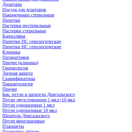
Дозаторы
Посуда для дозаторов
Наконечники стерильные
Пипетки
Пастерки нестерильные
Пастерки стерильные
Капилляры
Пипетки ПС серологические
Пипетки НС серологические
Клиника
Патанатомия
Прочее (клиника)
Гинекология
Личная защита
Скарификаторы
Паразитология
Прочее
Бак. петли и шпатели Дригальского
Петли двухсторонние 1 мкл+10 мкл
Петли одноразовые 1 мкл
Петли одноразовые 10 мкл
Шпатели Дригальского
Петли многоразовые
Планшеты
Планшеты другие