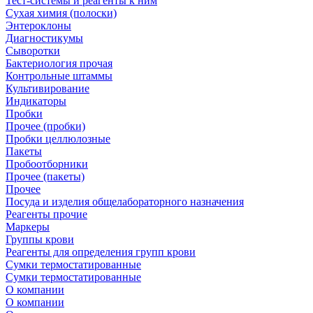
Тест-системы и реагенты к ним
Сухая химия (полоски)
Энтероклоны
Диагностикумы
Сыворотки
Бактериология прочая
Контрольные штаммы
Культивирование
Индикаторы
Пробки
Прочее (пробки)
Пробки целлюлозные
Пакеты
Пробоотборники
Прочее (пакеты)
Прочее
Посуда и изделия общелабораторного назначения
Реагенты прочие
Маркеры
Группы крови
Реагенты для определения групп крови
Сумки термостатированные
Сумки термостатированные
О компании
О компании