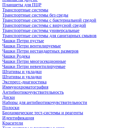
Планшеты для ПЦР
Транспортные системы
Транспортные системы без среды
Транспортные системы с бактериальной средой
Транспортные системы с вирусной средой
Транспортные системы универсальные
Транспортные системы для санитарных смывов
Чашки Петри пустые
Чашки Петри вентилируемые
Чашки Петри нестандартных размеров
Чашки Родека
Чашки Петри многосекционные
Чашки Петри невентилируемые
Штативы и укладки
Штативы и укладки
Экспресс-диагностика
Иммунохроматография
Антибиотикочувствительность
Диски
Наборы для антибиотикочувствительности
Полоски
Биохимические тест-системы и реагенты
Идентификация
Красители