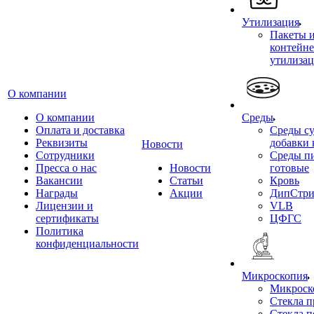
Утилизация
Пакеты 
контейне
утилиза
О компании
О компании
Среды
Оплата и доставка
Среды су
Реквизиты
добавки 
Новости
Сотрудники
Среды п
Пресса о нас
Новости
готовые
Вакансии
Статьи
Кровь
Награды
Акции
ДипСтри
Лицензии и
VLB
сертификаты
ЦФГС
Политика
конфиденциальности
Микроскопия
Микроск
Стекла 
Стекла 