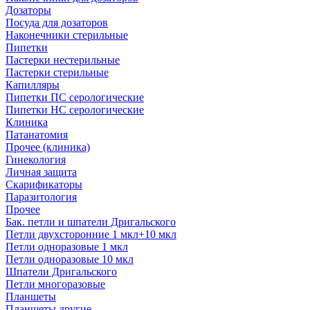
Дозаторы
Посуда для дозаторов
Наконечники стерильные
Пипетки
Пастерки нестерильные
Пастерки стерильные
Капилляры
Пипетки ПС серологические
Пипетки НС серологические
Клиника
Патанатомия
Прочее (клиника)
Гинекология
Личная защита
Скарификаторы
Паразитология
Прочее
Бак. петли и шпатели Дригальского
Петли двухсторонние 1 мкл+10 мкл
Петли одноразовые 1 мкл
Петли одноразовые 10 мкл
Шпатели Дригальского
Петли многоразовые
Планшеты
Планшеты другие