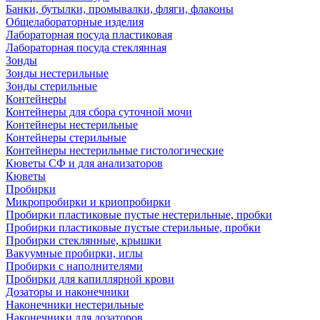
Банки, бутылки, промывалки, фляги, флаконы
Общелабораторные изделия
Лабораторная посуда пластиковая
Лабораторная посуда стеклянная
Зонды
Зонды нестерильные
Зонды стерильные
Контейнеры
Контейнеры для сбора суточной мочи
Контейнеры нестерильные
Контейнеры стерильные
Контейнеры нестерильные гистологические
Кюветы СФ и для анализаторов
Кюветы
Пробирки
Микропробирки и криопробирки
Пробирки пластиковые пустые нестерильные, пробки
Пробирки пластиковые пустые стерильные, пробки
Пробирки стеклянные, крышки
Вакуумные пробирки, иглы
Пробирки с наполнителями
Пробирки для капиллярной крови
Дозаторы и наконечники
Наконечники нестерильные
Наконечники для дозаторов