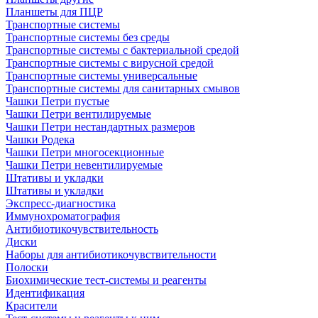
Планшеты для ПЦР
Транспортные системы
Транспортные системы без среды
Транспортные системы с бактериальной средой
Транспортные системы с вирусной средой
Транспортные системы универсальные
Транспортные системы для санитарных смывов
Чашки Петри пустые
Чашки Петри вентилируемые
Чашки Петри нестандартных размеров
Чашки Родека
Чашки Петри многосекционные
Чашки Петри невентилируемые
Штативы и укладки
Штативы и укладки
Экспресс-диагностика
Иммунохроматография
Антибиотикочувствительность
Диски
Наборы для антибиотикочувствительности
Полоски
Биохимические тест-системы и реагенты
Идентификация
Красители