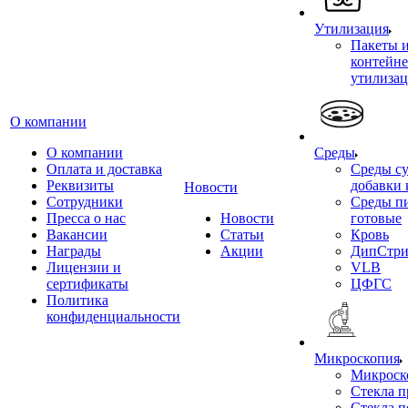
Утилизация
Пакеты 
контейне
утилиза
О компании
О компании
Среды
Оплата и доставка
Среды су
Реквизиты
добавки 
Новости
Сотрудники
Среды п
Пресса о нас
Новости
готовые
Вакансии
Статьи
Кровь
Награды
Акции
ДипСтри
Лицензии и
VLB
сертификаты
ЦФГС
Политика
конфиденциальности
Микроскопия
Микроск
Стекла 
Стекла 