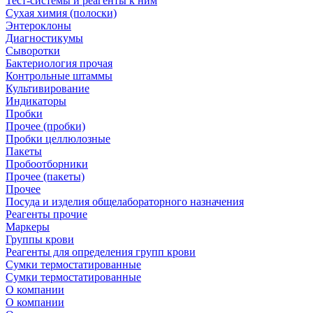
Тест-системы и реагенты к ним
Сухая химия (полоски)
Энтероклоны
Диагностикумы
Сыворотки
Бактериология прочая
Контрольные штаммы
Культивирование
Индикаторы
Пробки
Прочее (пробки)
Пробки целлюлозные
Пакеты
Пробоотборники
Прочее (пакеты)
Прочее
Посуда и изделия общелабораторного назначения
Реагенты прочие
Маркеры
Группы крови
Реагенты для определения групп крови
Сумки термостатированные
Сумки термостатированные
О компании
О компании