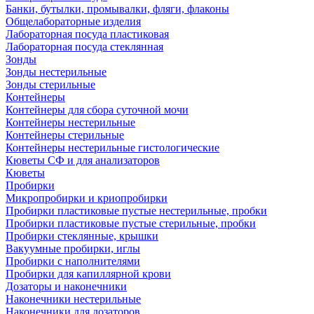
Банки, бутылки, промывалки, фляги, флаконы
Общелабораторные изделия
Лабораторная посуда пластиковая
Лабораторная посуда стеклянная
Зонды
Зонды нестерильные
Зонды стерильные
Контейнеры
Контейнеры для сбора суточной мочи
Контейнеры нестерильные
Контейнеры стерильные
Контейнеры нестерильные гистологические
Кюветы СФ и для анализаторов
Кюветы
Пробирки
Микропробирки и криопробирки
Пробирки пластиковые пустые нестерильные, пробки
Пробирки пластиковые пустые стерильные, пробки
Пробирки стеклянные, крышки
Вакуумные пробирки, иглы
Пробирки с наполнителями
Пробирки для капиллярной крови
Дозаторы и наконечники
Наконечники нестерильные
Наконечники для дозаторов