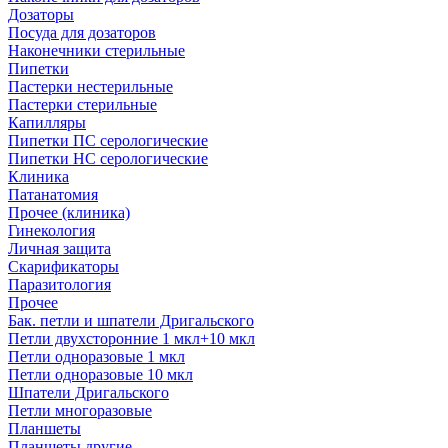
Дозаторы
Посуда для дозаторов
Наконечники стерильные
Пипетки
Пастерки нестерильные
Пастерки стерильные
Капилляры
Пипетки ПС серологические
Пипетки НС серологические
Клиника
Патанатомия
Прочее (клиника)
Гинекология
Личная защита
Скарификаторы
Паразитология
Прочее
Бак. петли и шпатели Дригальского
Петли двухсторонние 1 мкл+10 мкл
Петли одноразовые 1 мкл
Петли одноразовые 10 мкл
Шпатели Дригальского
Петли многоразовые
Планшеты
Планшеты другие