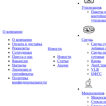
Утилизация
Пакеты 
контейне
утилиза
О компании
О компании
Среды
Оплата и доставка
Среды су
Реквизиты
добавки 
Новости
Сотрудники
Среды п
Пресса о нас
Новости
готовые
Вакансии
Статьи
Кровь
Награды
Акции
ДипСтри
Лицензии и
VLB
сертификаты
ЦФГС
Политика
конфиденциальности
Микроскопия
Микроск
Стекла 
Стекла 