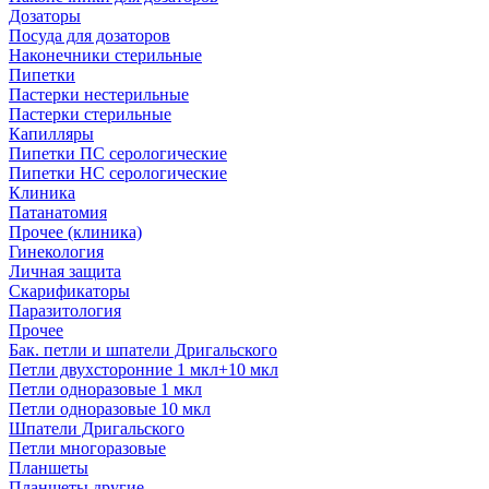
Дозаторы
Посуда для дозаторов
Наконечники стерильные
Пипетки
Пастерки нестерильные
Пастерки стерильные
Капилляры
Пипетки ПС серологические
Пипетки НС серологические
Клиника
Патанатомия
Прочее (клиника)
Гинекология
Личная защита
Скарификаторы
Паразитология
Прочее
Бак. петли и шпатели Дригальского
Петли двухсторонние 1 мкл+10 мкл
Петли одноразовые 1 мкл
Петли одноразовые 10 мкл
Шпатели Дригальского
Петли многоразовые
Планшеты
Планшеты другие