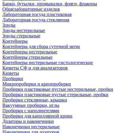
Банки, бутылки, промывалки, фляги, флаконы
Общелабораторные изделия
Лабораторная посуда пластиковая
Лабораторная посуда стеклянная
Зонды
Зонды нестерильные
Зонды стерильные
Контейнеры
Контейнеры для сбора суточной мочи
Контейнеры нестерильные
Контейнеры стерильные
Контейнеры нестерильные гистологические
Кюветы СФ и для анализаторов
Кюветы
Пробирки
Микропробирки и криопробирки
Пробирки пластиковые пустые нестерильные, пробки
Пробирки пластиковые пустые стерильные, пробки
Пробирки стеклянные, крышки
Вакуумные пробирки, иглы
Пробирки с наполнителями
Пробирки для капиллярной крови
Дозаторы и наконечники
Наконечники нестерильные
Наконечники для дозаторов