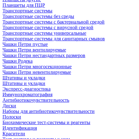
Планшеты для ПЦР
Транспортные системы
Транспортные системы без среды
Транспортные системы с бактериальной средой
Транспортные системы с вирусной средой
Транспортные системы универсальные
Транспортные системы для санитарных смывов
Чашки Петри пустые
Чашки Петри вентилируемые
Чашки Петри нестандартных размеров
Чашки Родека
Чашки Петри многосекционные
Чашки Петри невентилируемые
Штативы и укладки
Штативы и укладки
Экспресс-диагностика
Иммунохроматография
Антибиотикочувствительность
Диски
Наборы для антибиотикочувствительности
Полоски
Биохимические тест-системы и реагенты
Идентификация
Красители