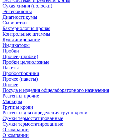
Тест-системы и реагенты к ним
Сухая химия (полоски)
Энтероклоны
Диагностикумы
Сыворотки
Бактериология прочая
Контрольные штаммы
Культивирование
Индикаторы
Пробки
Прочее (пробки)
Пробки целлюлозные
Пакеты
Пробоотборники
Прочее (пакеты)
Прочее
Посуда и изделия общелабораторного назначения
Реагенты прочие
Маркеры
Группы крови
Реагенты для определения групп крови
Сумки термостатированные
Сумки термостатированные
О компании
О компании